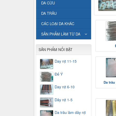
DA CỪU
DA TRÂU
CÁC LOẠI DA KHÁC
SẢN PHẨM LÀM TỪ DA
SẢN PHẨM NỔI BẬT
Day nịt 11-15
Đế Ý
Da trâu
Day nịt 6-10
Dây nịt 1-5
Da trâu làm dây nịt