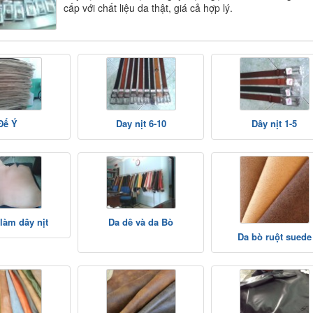
cấp với chất liệu da thật, giá cả hợp lý.
Đế Ý
Day nịt 6-10
Dây nịt 1-5
 làm dây nịt
Da dê và da Bò
Da bò ruột suede