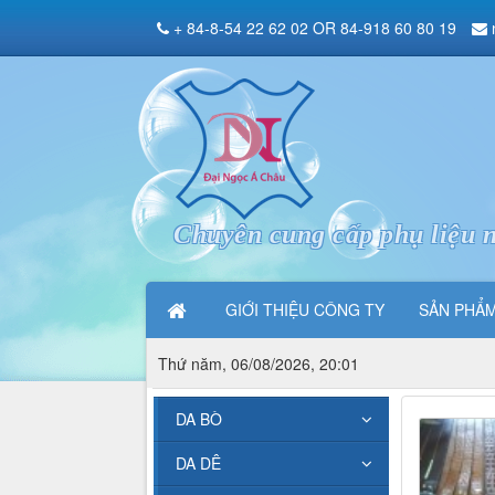
+ 84-8-54 22 62 02 OR 84-918 60 80 19
Chuyên cung cấp phụ liệu n
GIỚI THIỆU CÔNG TY
SẢN PHẨ
Thứ năm, 06/08/2026, 20:01
DA BÒ
DA DÊ