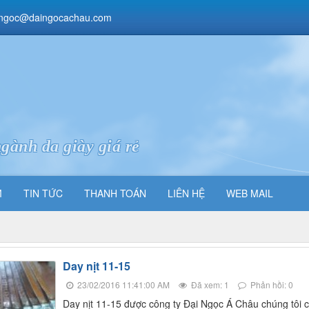
ngoc@daingocachau.com
gành da giày giá rẻ
M
TIN TỨC
THANH TOÁN
LIÊN HỆ
WEB MAIL
Day nịt 11-15
23/02/2016 11:41:00 AM
Đã xem: 1
Phản hồi: 0
Day nịt 11-15 được công ty Đại Ngọc Á Châu chúng tôi 