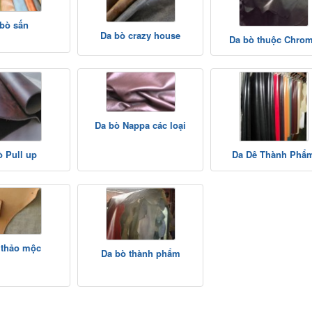
bò sấn
Da bò crazy house
Da bò thuộc Chro
Da bò Nappa các loại
ò Pull up
Da Dê Thành Phẩ
 thảo mộc
Da bò thành phẩm