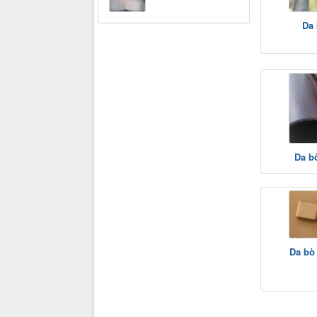
Da 
Da b
Da bò