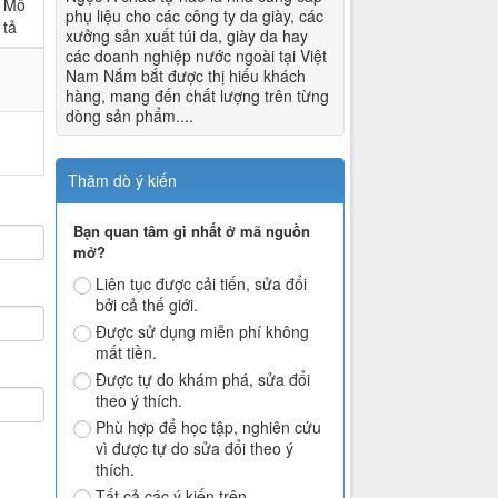
Mô
phụ liệu cho các công ty da giày, các
tả
xưởng sản xuất túi da, giày da hay
các doanh nghiệp nước ngoài tại Việt
Nam Nắm bắt được thị hiếu khách
hàng, mang đến chất lượng trên từng
dòng sản phẩm....
Thăm dò ý kiến
Bạn quan tâm gì nhất ở mã nguồn
mở?
Liên tục được cải tiến, sửa đổi
bởi cả thế giới.
Được sử dụng miễn phí không
mất tiền.
Được tự do khám phá, sửa đổi
theo ý thích.
Phù hợp để học tập, nghiên cứu
vì được tự do sửa đổi theo ý
thích.
Tất cả các ý kiến trên