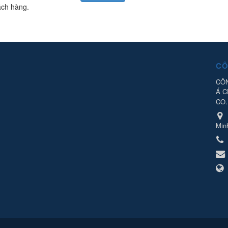
ách hàng.
CÔ
CÔN
Á 
CO.
Min