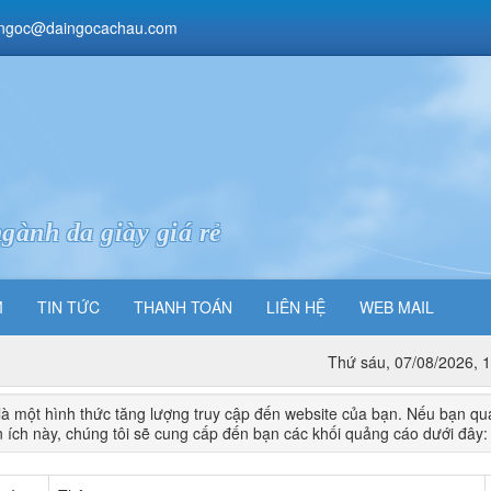
ngoc@daingocachau.com
gành da giày giá rẻ
M
TIN TỨC
THANH TOÁN
LIÊN HỆ
WEB MAIL
Thứ sáu, 07/08/2026, 
à một hình thức tăng lượng truy cập đến website của bạn. Nếu bạn qu
n ích này, chúng tôi sẽ cung cấp đến bạn các khối quảng cáo dưới đây: