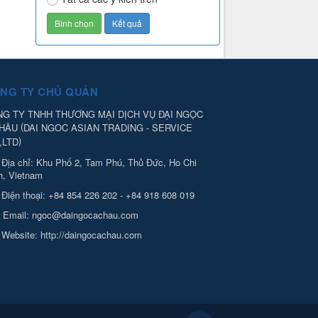
NG TY CHỦ QUẢN
G TY TNHH THƯƠNG MẠI DỊCH VỤ ĐẠI NGỌC
(
CHÂU
DAI NGOC ASIAN TRADING - SERVICE
)
,LTD
Địa chỉ:
Khu Phố 2, Tam Phú, Thủ Đức, Ho Chi
h, Vietnam
Điện thoại:
+84 854 226 202 - +84 918 608 019
Email:
ngoc@daingocachau.com
Website:
http://daingocachau.com