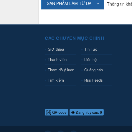
SẢN PHẨM LÀM TỪ DA
Thông tin kh
CÁC CHUYÊN MỤC CHÍNH
Giới thiệu
Tin Tức
Thành viên
Liên hệ
Thăm dò ý kiến
Quảng cáo
Tìm kiếm
Rss Feeds
QR-code
Đang truy cập: 6