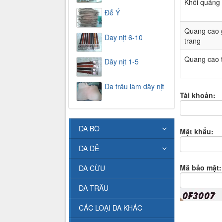
Khối quảng
Đế Ý
Quang cao 
Day nịt 6-10
trang
Quang cao t
Dây nịt 1-5
Da trâu làm dây nịt
Tài khoản:
DA BÒ
Mật khẩu:
DA DÊ
Mã bảo mật:
DA CỪU
DA TRÂU
CÁC LOẠI DA KHÁC