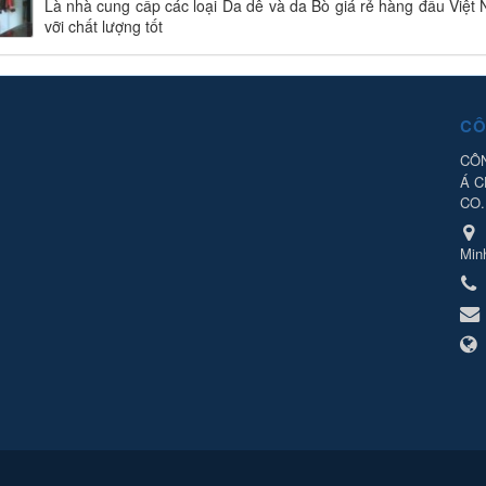
Là nhà cung cấp các loại Da dê và da Bò giá rẻ hàng đầu Việt
vỡi chất lượng tốt
CÔ
CÔN
Á 
CO.
Min