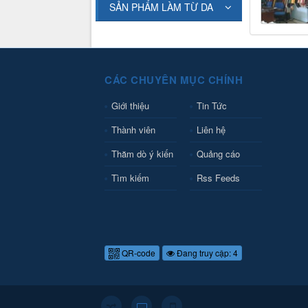
SẢN PHẨM LÀM TỪ DA
CÁC CHUYÊN MỤC CHÍNH
Giới thiệu
Tin Tức
Thành viên
Liên hệ
Thăm dò ý kiến
Quảng cáo
Tìm kiếm
Rss Feeds
QR-code
Đang truy cập: 4