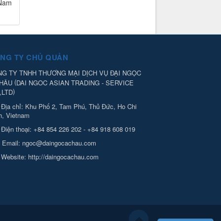
 Nam
NG TY CHỦ QUẢN
G TY TNHH THƯƠNG MẠI DỊCH VỤ ĐẠI NGỌC
(
CHÂU
DAI NGOC ASIAN TRADING - SERVICE
)
,LTD
Địa chỉ:
Khu Phố 2, Tam Phú, Thủ Đức, Ho Chi
h, Vietnam
Điện thoại:
+84 854 226 202 - +84 918 608 019
Email:
ngoc@daingocachau.com
Website:
http://daingocachau.com