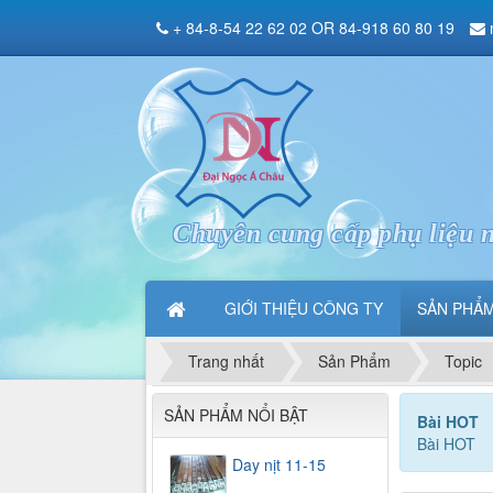
+ 84-8-54 22 62 02 OR 84-918 60 80 19
Chuyên cung cấp phụ liệu n
GIỚI THIỆU CÔNG TY
SẢN PHẨ
Trang nhất
Sản Phẩm
Topic
SẢN PHẨM NỔI BẬT
Bài HOT
Bài HOT
Day nịt 11-15