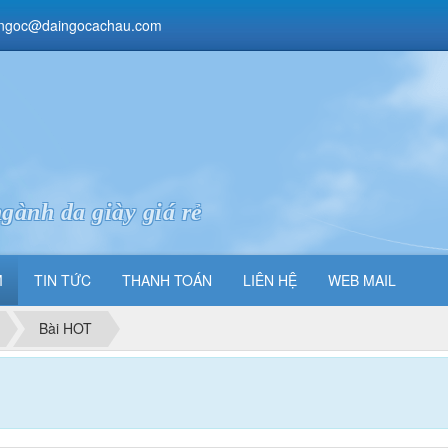
ngoc@daingocachau.com
gành da giày giá rẻ
M
TIN TỨC
THANH TOÁN
LIÊN HỆ
WEB MAIL
Bài HOT