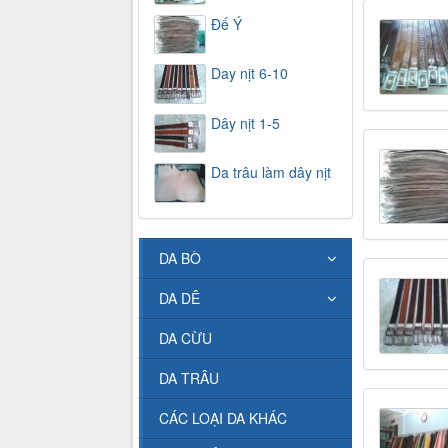
Đế Ý
Day nịt 6-10
Dây nịt 1-5
Da trâu làm dây nịt
DA BÒ
DA DÊ
DA CỪU
DA TRÂU
CÁC LOẠI DA KHÁC